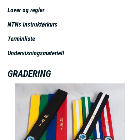
h
Lover og regler
o
l
NTNs instruktørkurs
d
Terminliste
Undervisningsmateriell
GRADERING