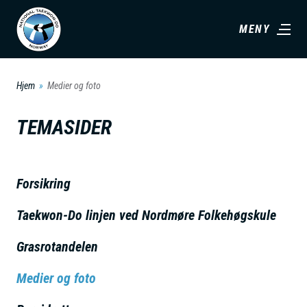
H
MENY
o
p
p
Hjem
Medier og foto
t
i
TEMASIDER
l
h
o
Forsikring
v
Taekwon-Do linjen ved Nordmøre Folkehøgskule
e
d
Grasrotandelen
i
n
Medier og foto
n