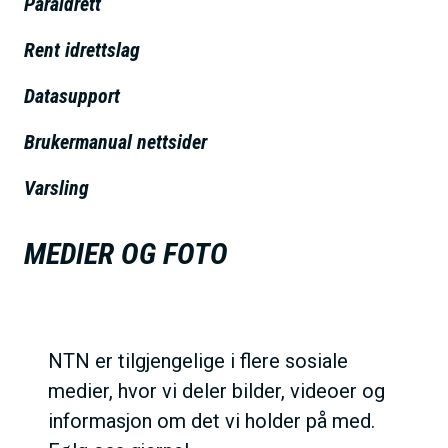
Paraidrett
h
o
Rent idrettslag
l
Datasupport
d
Brukermanual nettsider
Varsling
MEDIER OG FOTO
NTN er tilgjengelige i flere sosiale
medier, hvor vi deler bilder, videoer og
informasjon om det vi holder på med.