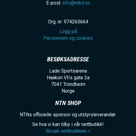
E-post:
info@ntkd.no
Org. nr: 974265664
Logg på
Personvern og cookies
BESØKSADRESSE
Lade Sportsarena
Haakon VIIs gate 2a
7041
Trondheim
Norge
NTN SHOP
NTNs offisielle sponsor og utstyrsleverandør.
Se hva vi kan tilby i vår nettbutikk!
Besøk nettbutikken »