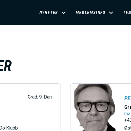
D
NYHETER
MEDLEMSINFO
TE
O
M
ER
A
I
N
Grad:
9. Dan
PE
Gr
M
ma
+47
Do Klubb
Øs