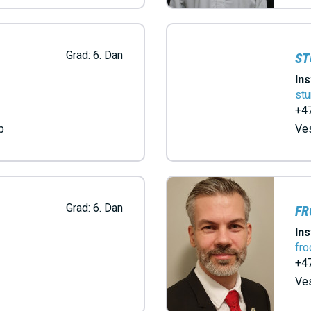
Grad:
6. Dan
ST
Ins
stu
+47
b
Ves
Grad:
6. Dan
FR
Ins
fr
+47
Ve