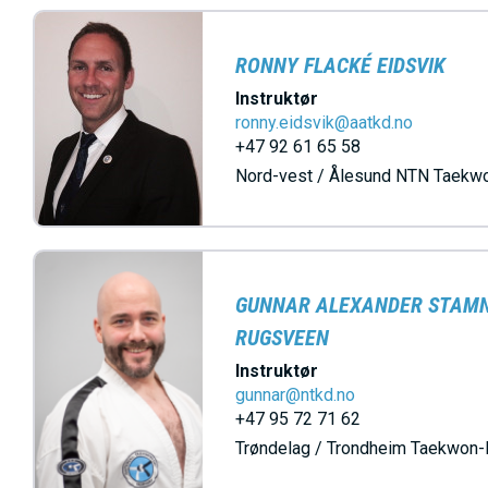
RONNY FLACKÉ EIDSVIK
Instruktør
ronny.eidsvik@aatkd.no
+47 92 61 65 58
Nord-vest / Ålesund NTN Taekw
GUNNAR ALEXANDER STAM
RUGSVEEN
Instruktør
gunnar@ntkd.no
+47 95 72 71 62
Trøndelag / Trondheim Taekwon-