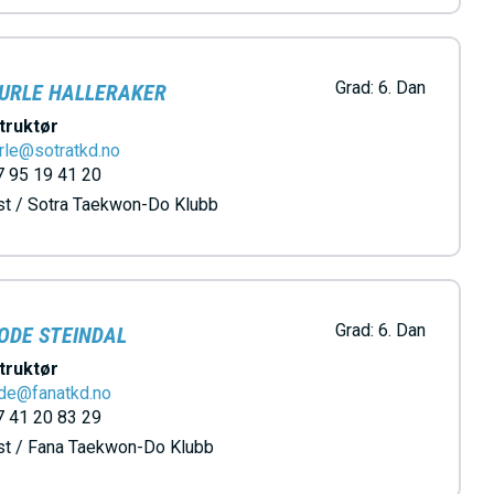
Grad:
6. Dan
URLE HALLERAKER
truktør
rle@sotratkd.no
 95 19 41 20
t / Sotra Taekwon-Do Klubb
Grad:
6. Dan
ODE STEINDAL
truktør
ode@fanatkd.no
 41 20 83 29
st / Fana Taekwon-Do Klubb