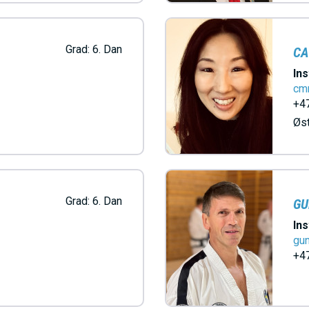
Grad:
6. Dan
CA
Ins
cm
+47
Øs
Grad:
6. Dan
GU
Ins
gu
+47