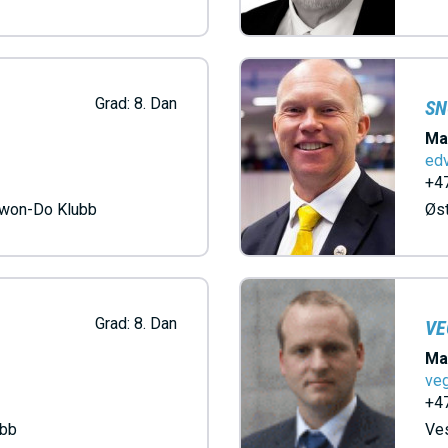
E
N
Grad:
8. Dan
SN
U
Ma
ed
S
+47
kwon-Do Klubb
Øst
A
C
Grad:
8. Dan
VE
Ma
T
ve
+47
I
ubb
Ve