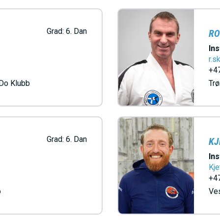
Grad:
6. Dan
RO
Ins
r.
+47
Do Klubb
Tr
Grad:
6. Dan
KJ
Ins
Kje
+47
b
Ve