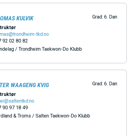
Grad:
6. Dan
OMAS KULVIK
truktør
omas@trondheim-tkd.no
 92 02 80 82
øndelag / Trondheim Taekwon-Do Klubb
Grad:
6. Dan
TER WAAGENG KVIG
truktør
er@saltentkd.no
 90 97 18 49
dland & Troms / Salten Taekwon-Do Klubb