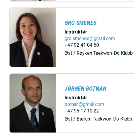
GRO SMENES
Instruktør
gro.smenes@gmail.com
+47 92 41 04 50
Øst / Røyken Taekwon-Do Klubb
JØRGEN BOTNAN
Instruktør
botnan@gmail.com
+47 95 17 10 22
Øst / Bærum Taekwon-Do Klubb