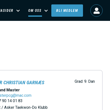
MASIDER
OM OSS
BLI MEDLEM
Grad:
9. Dan
R CHRISTIAN GARNÆS
and Master
sterpcg@mac.com
 90 14 01 83
t / Asker Taekwon-Do Klubb