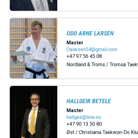
h
o
l
d
ODD ARNE LARSEN
Master
Oalarsen54@gmail.com
+47 97 56 45 08
Nordland & Troms / Tromsø Tae
HALLGEIR BETELE
Master
hallgeir@lete.no
+47 90 13 50 80
Øst / Christiania Taekwon-Do Kl