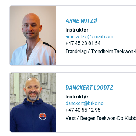
ARNE WITZØ
Instruktør
arne.witzo@gmail.com
+47 45 23 81 54
Trøndelag / Trondheim Taekwon-
DANCKERT LOODTZ
Instruktør
danckert@btkd.no
+47 40 55 12 95
Vest / Bergen Taekwon-Do Klub