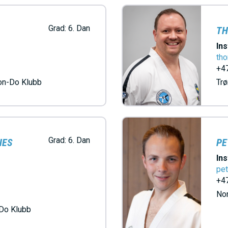
Grad:
6. Dan
TH
Ins
th
+47
on-Do Klubb
Tr
Grad:
6. Dan
NES
PE
Ins
pet
+47
Nor
Do Klubb