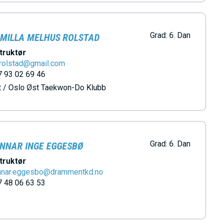
Grad:
6. Dan
MILLA MELHUS ROLSTAD
truktør
rolstad@gmail.com
 93 02 69 46
t / Oslo Øst Taekwon-Do Klubb
Grad:
6. Dan
NNAR INGE EGGESBØ
truktør
nnar.eggesbo@drammentkd.no
 48 06 63 53