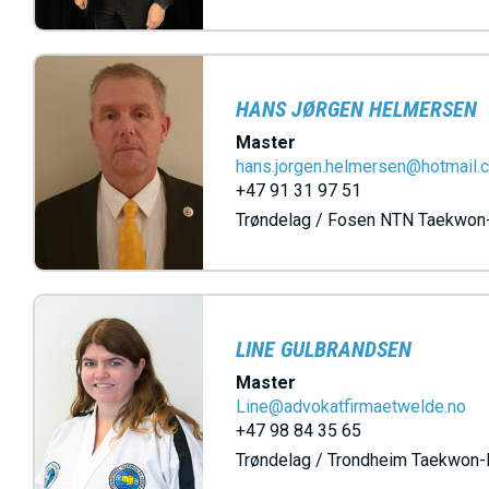
HANS JØRGEN HELMERSEN
Master
hans.jorgen.helmersen@hotmail.
+47 91 31 97 51
Trøndelag / Fosen NTN Taekwon
LINE GULBRANDSEN
Master
Line@advokatfirmaetwelde.no
+47 98 84 35 65
Trøndelag / Trondheim Taekwon-