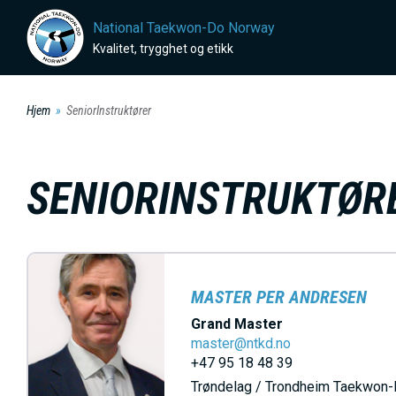
H
National Taekwon-Do Norway
o
Kvalitet, trygghet og etikk
p
p
Hjem
SeniorInstruktører
t
i
l
SENIORINSTRUKTØR
h
o
v
e
MASTER PER ANDRESEN
d
Grand Master
i
master@ntkd.no
n
+47 95 18 48 39
n
Trøndelag / Trondheim Taekwon-