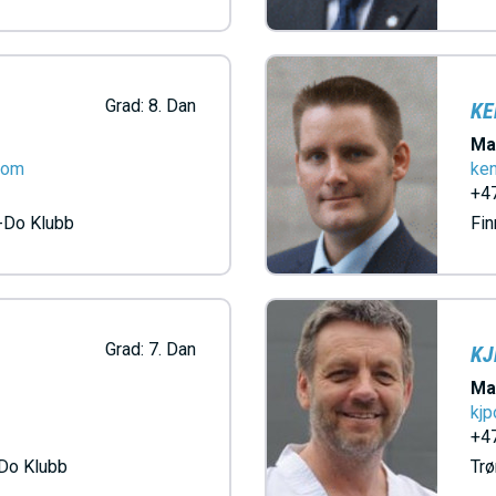
V
E
Grad:
8. Dan
KE
Ma
D
com
ke
+47
-Do Klubb
Fi
O
M
Grad:
7. Dan
KJ
A
Ma
kj
I
+47
Do Klubb
Trø