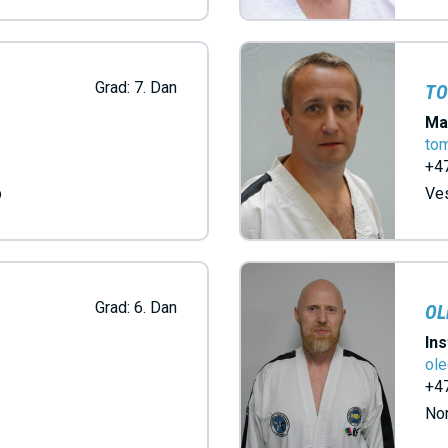
N
M
Grad:
7. Dan
TO
Ma
E
to
+47
N
b
Ve
U
Grad:
6. Dan
OL
Ins
ol
+47
No