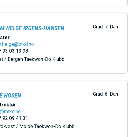
Grad:
7. Dan
M HELGE IRGENS-HANSEN
ster
m.helge@btkd.no
 93 03 13 98
st / Bergen Taekwon-Do Klubb
Grad:
6. Dan
E HOSEN
truktør
e@mtkd.no
 92 09 41 31
rd-vest / Molde Taekwon-Do Klubb