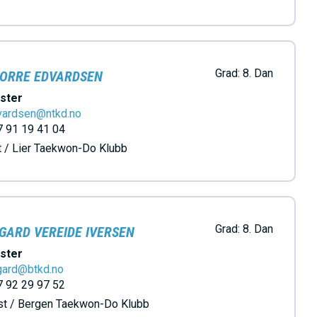
Grad:
8. Dan
ORRE EDVARDSEN
ster
vardsen@ntkd.no
 91 19 41 04
 / Lier Taekwon-Do Klubb
Grad:
8. Dan
GARD VEREIDE IVERSEN
ster
gard@btkd.no
 92 29 97 52
st / Bergen Taekwon-Do Klubb