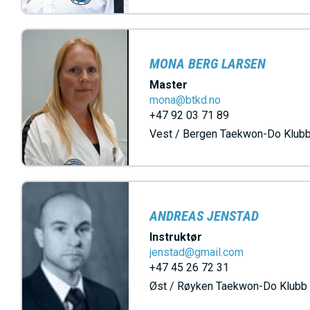
MONA BERG LARSEN
Master
mona@btkd.no
+47 92 03 71 89
Vest / Bergen Taekwon-Do Klub
ANDREAS JENSTAD
Instruktør
jenstad@gmail.com
+47 45 26 72 31
Øst / Røyken Taekwon-Do Klubb