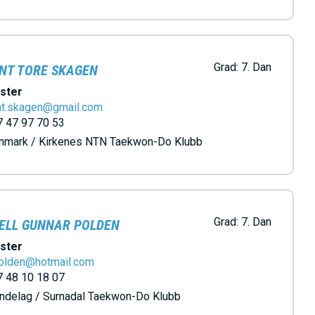
Grad:
7. Dan
NT TORE SKAGEN
ster
nt.skagen@gmail.com
 47 97 70 53
nnmark / Kirkenes NTN Taekwon-Do Klubb
Grad:
7. Dan
ELL GUNNAR POLDEN
ster
polden@hotmail.com
 48 10 18 07
ndelag / Surnadal Taekwon-Do Klubb