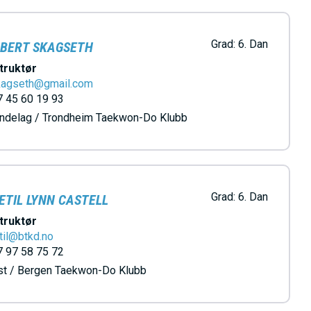
Grad:
6. Dan
BERT SKAGSETH
truktør
skagseth@gmail.com
 45 60 19 93
øndelag / Trondheim Taekwon-Do Klubb
Grad:
6. Dan
ETIL LYNN CASTELL
truktør
til@btkd.no
 97 58 75 72
st / Bergen Taekwon-Do Klubb