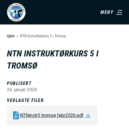
H
MENY
o
p
p
Hjem
NTN Instruktørkurs 5 i Tromsø
t
i
NTN INSTRUKTØRKURS 5 I
l
TROMSØ
h
o
v
PUBLISERT
26. januar 2026
e
d
VEDLAGTE FILER
i
NTNinstr5 tromsø febr2026.pdf
n
n