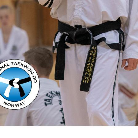
V
E
D
O
M
A
I