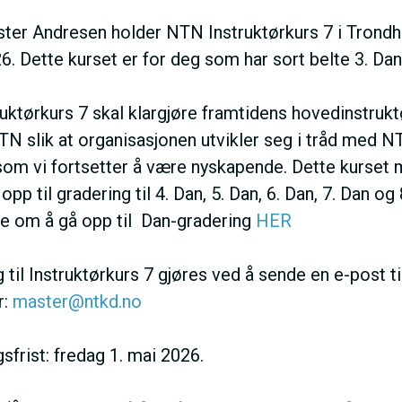
N
ter Andresen holder NTN Instruktørkurs 7 i Trondh
M
6. Dette kurset er for deg som har sort belte 3. Dan
E
uktørkurs 7 skal klargjøre framtidens hovedinstruk
TN slik at organisasjonen utvikler seg i tråd med N
N
som vi fortsetter å være nyskapende. Dette kurset
 opp til gradering til 4. Dan, 5. Dan, 6. Dan, 7. Dan og
U
e om å gå opp til Dan-gradering
HER
til Instruktørkurs 7 gjøres ved å sende en e-post ti
r:
master@ntkd.no
frist: fredag 1. mai 2026.