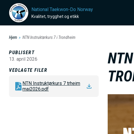
H
National Taekwon-Do Norway
o
Kvalitet, trygghet og etikk
p
p
Hjem
NTN Instruktørkurs 7 i Trondheim
t
i
PUBLISERT
NTN
l
13. april 2026
h
VEDLAGTE FILER
TRO
o
NTN Instruktørkurs 7 trheim
v
mai2026.pdf
e
B
d
i
i
l
n
d
n