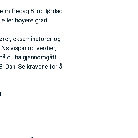
eim fredag 8. og lørdag
 eller høyere grad.
tører, eksaminatorer og
TNs visjon og verdier,
 må du ha gjennomgått
 8. Dan. Se kravene for å
l