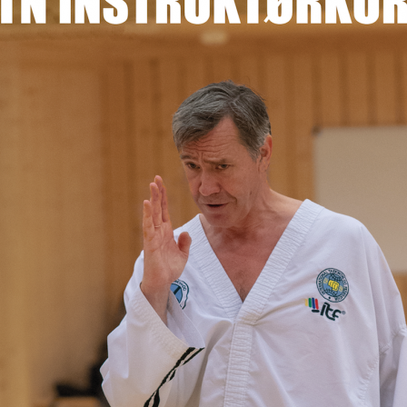
E
N
U
S
A
C
T
I