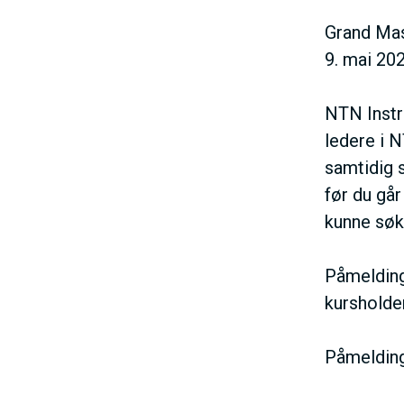
Grand Mas
9. mai 202
NTN Instr
ledere i N
samtidig 
før du går
kunne søk
Påmelding 
kursholde
Påmeldings