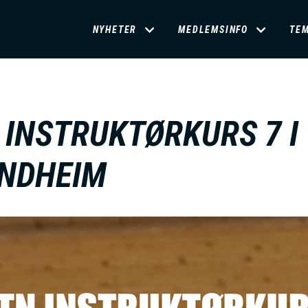
D
NYHETER
MEDLEMSINFO
TE
O
M
 INSTRUKTØRKURS 7 I
A
NDHEIM
I
N
M